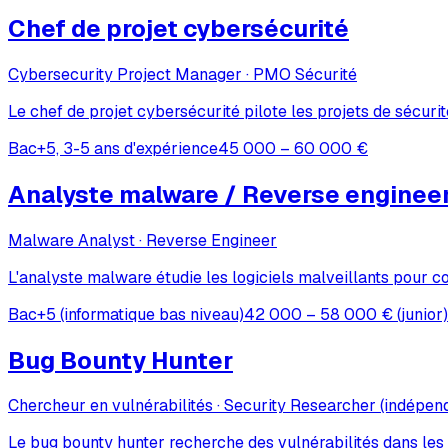
Chef de projet cybersécurité
Cybersecurity Project Manager · PMO Sécurité
Le chef de projet cybersécurité pilote les projets de sécuri
Bac+5, 3-5 ans d'expérience
45 000 – 60 000 €
Analyste malware / Reverse enginee
Malware Analyst · Reverse Engineer
L'analyste malware étudie les logiciels malveillants pour c
Bac+5 (informatique bas niveau)
42 000 – 58 000 € (junior)
Bug Bounty Hunter
Chercheur en vulnérabilités · Security Researcher (indépen
Le bug bounty hunter recherche des vulnérabilités dans le