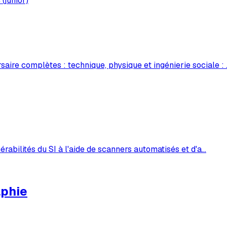
(junior)
aire complètes : technique, physique et ingénierie sociale :
nérabilités du SI à l'aide de scanners automatisés et d'a
…
aphie