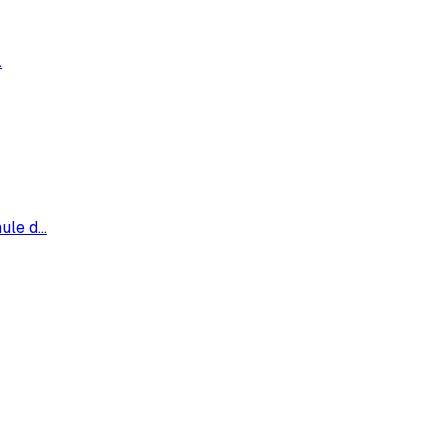
…
ule d
…