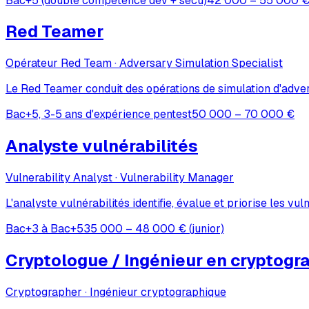
Bac+5 (double compétence dev + sécu)
42 000 – 55 000 € 
Red Teamer
Opérateur Red Team · Adversary Simulation Specialist
Le Red Teamer conduit des opérations de simulation d'advers
Bac+5, 3-5 ans d'expérience pentest
50 000 – 70 000 €
Analyste vulnérabilités
Vulnerability Analyst · Vulnerability Manager
L'analyste vulnérabilités identifie, évalue et priorise les vul
Bac+3 à Bac+5
35 000 – 48 000 € (junior)
Cryptologue / Ingénieur en cryptogr
Cryptographer · Ingénieur cryptographique