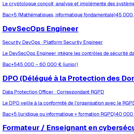
Le cryptologue conçoit, analyse et implémente des systèmes 
Bac+5 (Mathématiques, informatique fondamentale)
45 000 
DevSecOps Engineer
Security DevOps · Platform Security Engineer
Le DevSecOps Engineer intègre les contrôles de sécurité dan
Bac+5
45 000 – 60 000 € (junior)
DPO (Délégué à la Protection des Do
Data Protection Officer · Correspondant RGPD
Le DPO veille à la conformité de l'organisation avec le RGP
Bac+5 (juridique ou informatique + formation RGPD)
40 000 
Formateur / Enseignant en cybersécu