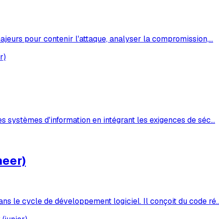
 majeurs pour contenir l'attaque, analyser la compromission,
…
r)
des systèmes d'information en intégrant les exigences de séc
…
neer)
ans le cycle de développement logiciel. Il conçoit du code ré