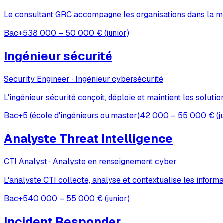
Le consultant GRC accompagne les organisations dans la mise
Bac+5
38 000 – 50 000 € (junior)
Ingénieur sécurité
Security Engineer · Ingénieur cybersécurité
L'ingénieur sécurité conçoit, déploie et maintient les soluti
Bac+5 (école d'ingénieurs ou master)
42 000 – 55 000 € (ju
Analyste Threat Intelligence
CTI Analyst · Analyste en renseignement cyber
L'analyste CTI collecte, analyse et contextualise les infor
Bac+5
40 000 – 55 000 € (junior)
Incident Responder