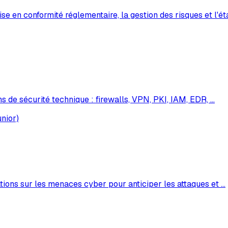
 en conformité réglementaire, la gestion des risques et l'ét
ons de sécurité technique : firewalls, VPN, PKI, IAM, EDR,
…
nior)
mations sur les menaces cyber pour anticiper les attaques et
…