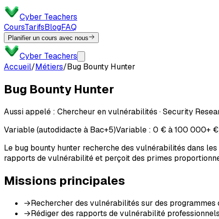
Cyber Teachers
Cours
Tarifs
Blog
FAQ
Planifier un cours avec nous
Cyber Teachers
Accueil
/
Métiers
/
Bug Bounty Hunter
Bug Bounty Hunter
Aussi appelé :
Chercheur en vulnérabilités · Security Resea
Variable (autodidacte à Bac+5)
Variable : 0 € à 100 000+ €/
Le bug bounty hunter recherche des vulnérabilités dans les
rapports de vulnérabilité et perçoit des primes proportionnell
Missions principales
→
Rechercher des vulnérabilités sur des programmes 
→
Rédiger des rapports de vulnérabilité professionnel