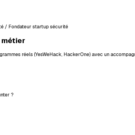
é / Fondateur startup sécurité
 métier
 programmes réels (YesWeHack, HackerOne) avec un accompa
nter ?