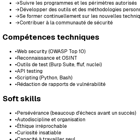
→
Suivre les programmes et les périmètres autorisés
→
Développer des outils et des méthodologies person
→
Se former continuellement sur les nouvelles techni
→
Contribuer à la communauté de sécurité
Compétences techniques
•
Web security (OWASP Top 10)
•
Reconnaissance et OSINT
•
Outils de test (Burp Suite, ffuf, nuclei)
•
API testing
•
Scripting (Python, Bash)
•
Rédaction de rapports de vulnérabilité
Soft skills
•
Persévérance (beaucoup d'échecs avant un succès)
•
Autodiscipline et organisation
•
Éthique irréprochable
•
Curiosité insatiable
•
Capacité à travailler seul