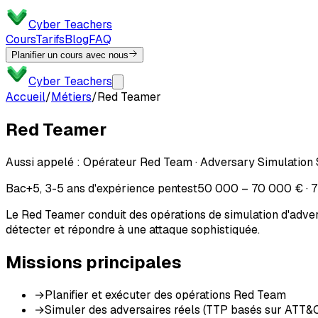
Cyber Teachers
Cours
Tarifs
Blog
FAQ
Planifier un cours avec nous
Cyber Teachers
Accueil
/
Métiers
/
Red Teamer
Red Teamer
Aussi appelé :
Opérateur Red Team · Adversary Simulation 
Bac+5, 3-5 ans d'expérience pentest
50 000 – 70 000 € · 7
Le Red Teamer conduit des opérations de simulation d'advers
détecter et répondre à une attaque sophistiquée.
Missions principales
→
Planifier et exécuter des opérations Red Team
→
Simuler des adversaires réels (TTP basés sur ATT&