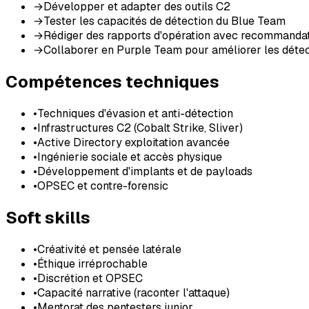
→
Développer et adapter des outils C2
→
Tester les capacités de détection du Blue Team
→
Rédiger des rapports d'opération avec recommanda
→
Collaborer en Purple Team pour améliorer les déte
Compétences techniques
•
Techniques d'évasion et anti-détection
•
Infrastructures C2 (Cobalt Strike, Sliver)
•
Active Directory exploitation avancée
•
Ingénierie sociale et accès physique
•
Développement d'implants et de payloads
•
OPSEC et contre-forensic
Soft skills
•
Créativité et pensée latérale
•
Éthique irréprochable
•
Discrétion et OPSEC
•
Capacité narrative (raconter l'attaque)
•
Mentorat des pentesters junior