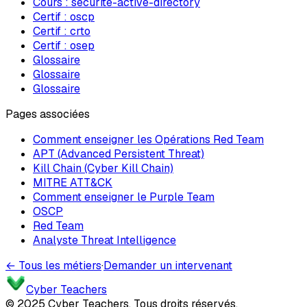
Cours :
securite-active-directory
Certif :
oscp
Certif :
crto
Certif :
osep
Glossaire
Glossaire
Glossaire
Pages associées
Comment enseigner les Opérations Red Team
APT (Advanced Persistent Threat)
Kill Chain (Cyber Kill Chain)
MITRE ATT&CK
Comment enseigner le Purple Team
OSCP
Red Team
Analyste Threat Intelligence
← Tous les métiers
·
Demander un intervenant
Cyber Teachers
© 2025 Cyber Teachers. Tous droits réservés.