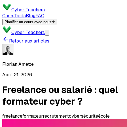
Cyber Teachers
Cours
Tarifs
Blog
FAQ
Planifier un cours avec nous
Cyber Teachers
Retour aux articles
Florian Amette
April 21, 2026
Freelance ou salarié : quel
formateur cyber ?
freelance
formateur
recrutement
cybersécurité
école