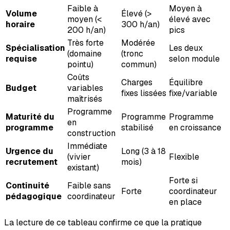
Faible à
Moyen à
Volume
Élevé (>
moyen (<
élevé avec
horaire
300 h/an)
200 h/an)
pics
Très forte
Modérée
Spécialisation
Les deux
(domaine
(tronc
requise
selon module
pointu)
commun)
Coûts
Charges
Équilibre
Budget
variables
fixes lissées
fixe/variable
maîtrisés
Programme
Maturité du
Programme
Programme
en
programme
stabilisé
en croissance
construction
Immédiate
Urgence du
Long (3 à 18
(vivier
Flexible
recrutement
mois)
existant)
Forte si
Continuité
Faible sans
Forte
coordinateur
pédagogique
coordinateur
en place
La lecture de ce tableau confirme ce que la pratique