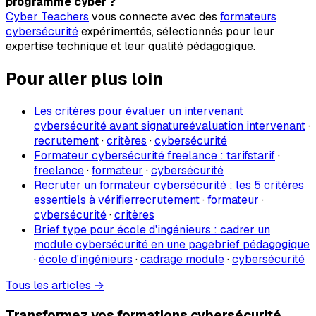
programme cyber ?
Cyber Teachers
vous connecte avec des
formateurs
cybersécurité
expérimentés, sélectionnés pour leur
expertise technique et leur qualité pédagogique.
Pour aller plus loin
Les critères pour évaluer un intervenant
cybersécurité avant signature
évaluation intervenant
·
recrutement
·
critères
·
cybersécurité
Formateur cybersécurité freelance : tarifs
tarif
·
freelance
·
formateur
·
cybersécurité
Recruter un formateur cybersécurité : les 5 critères
essentiels à vérifier
recrutement
·
formateur
·
cybersécurité
·
critères
Brief type pour école d'ingénieurs : cadrer un
module cybersécurité en une page
brief pédagogique
·
école d'ingénieurs
·
cadrage module
·
cybersécurité
Tous les articles →
Transformez vos formations cybersécurité