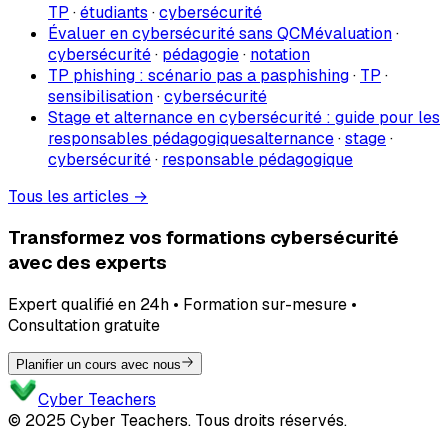
TP
·
étudiants
·
cybersécurité
Évaluer en cybersécurité sans QCM
évaluation
·
cybersécurité
·
pédagogie
·
notation
TP phishing : scénario pas a pas
phishing
·
TP
·
sensibilisation
·
cybersécurité
Stage et alternance en cybersécurité : guide pour les
responsables pédagogiques
alternance
·
stage
·
cybersécurité
·
responsable pédagogique
Tous les articles →
Transformez vos formations cybersécurité
avec des experts
Expert qualifié en 24h • Formation sur-mesure •
Consultation gratuite
Planifier un cours avec nous
Cyber Teachers
© 2025 Cyber Teachers. Tous droits réservés.