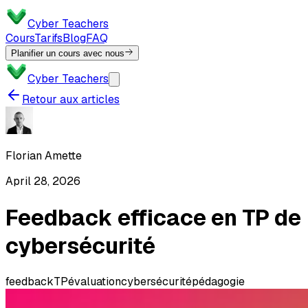
Cyber Teachers
Cours
Tarifs
Blog
FAQ
Planifier un cours avec nous
Cyber Teachers
Retour aux articles
Florian Amette
April 28, 2026
Feedback efficace en TP de
cybersécurité
feedback
TP
évaluation
cybersécurité
pédagogie