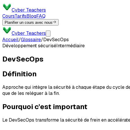
Cyber Teachers
Cours
Tarifs
Blog
FAQ
Planifier un cours avec nous
Cyber Teachers
Accueil
/
Glossaire
/
DevSecOps
Développement sécurisé
Intermédiaire
DevSecOps
Définition
Approche qui intègre la sécurité à chaque étape du cycle de
que de les reléguer à la fin.
Pourquoi c'est important
Le DevSecOps transforme la sécurité de frein en accélérat