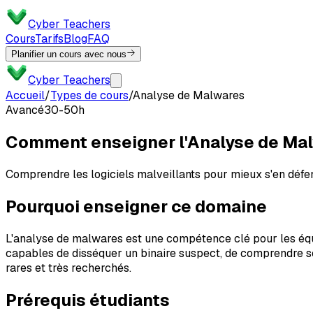
Cyber Teachers
Cours
Tarifs
Blog
FAQ
Planifier un cours avec nous
Cyber Teachers
Accueil
/
Types de cours
/
Analyse de Malwares
Avancé
30-50h
Comment enseigner l'Analyse de Ma
Comprendre les logiciels malveillants pour mieux s'en défe
Pourquoi enseigner ce domaine
L'analyse de malwares est une compétence clé pour les équip
capables de disséquer un binaire suspect, de comprendre son
rares et très recherchés.
Prérequis étudiants