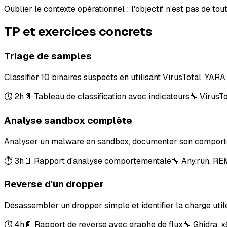
Oublier le contexte opérationnel : l'objectif n'est pas de t
TP et exercices concrets
Triage de samples
Classifier 10 binaires suspects en utilisant VirusTotal, YARA 
⏱
2h
📄
Tableau de classification avec indicateurs
🔧
VirusTo
Analyse sandbox complète
Analyser un malware en sandbox, documenter son comporte
⏱
3h
📄
Rapport d'analyse comportementale
🔧
Any.run, RE
Reverse d'un dropper
Désassembler un dropper simple et identifier la charge util
⏱
4h
📄
Rapport de reverse avec graphe de flux
🔧
Ghidra, 