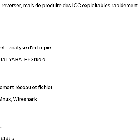
out reverser, mais de produire des IOC exploitables rapidement
et l'analyse d'entropie
tal, YARA, PEStudio
ment réseau et fichier
Mnux, Wireshark
e
x64dbg