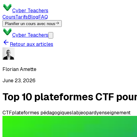
Cyber Teachers
Cours
Tarifs
Blog
FAQ
Planifier un cours avec nous
Cyber Teachers
Retour aux articles
Florian Amette
June 23, 2026
Top 10 plateformes CTF pour
CTF
plateformes pédagogiques
lab
jeopardy
enseignement