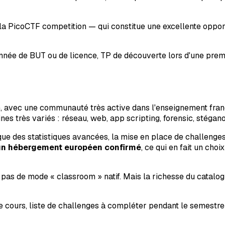
PicoCTF competition — qui constitue une excellente opportun
nnée de BUT ou de licence, TP de découverte lors d'une pre
, avec une communauté très active dans l'enseignement fran
nes très variés : réseau, web, app scripting, forensic, stégan
e des statistiques avancées, la mise en place de challenges
c un hébergement européen confirmé
, ce qui en fait un cho
e pas de mode « classroom » natif. Mais la richesse du catal
 cours, liste de challenges à compléter pendant le semestre