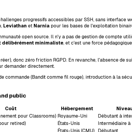
allenges progressifs accessibles par SSH, sans interface 
b,
Leviathan
et
Narnia
pour les bases de l'exploitation binair
munauté open source. Il n'y a pas de gestion de compte utili
t délibérément minimaliste
, et c'est une force pédagogique
er), donc zéro friction RGPD. En revanche, l'absence de suivi
eur demander directement.
de commande (Bandit comme fil rouge), introduction à la sécur
nd public
Coût
Hébergement
Nivea
nement pour Classrooms)
Royaume-Uni
Débutant à inte
our retired)
États-Unis
Intermédiaire à
États-Unis (CMU)
Débutant