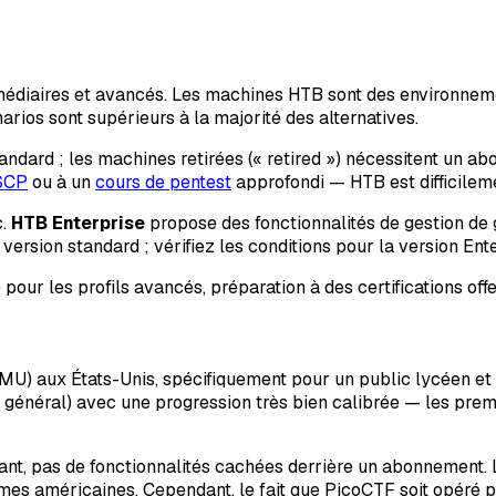
ermédiaires et avancés. Les machines HTB sont des environn
narios sont supérieurs à la majorité des alternatives.
andard ; les machines retirées (« retired ») nécessitent un 
OSCP
ou à un
cours de pentest
approfondi — HTB est difficilem
c.
HTB Enterprise
propose des fonctionnalités de gestion de 
version standard ; vérifiez les conditions pour la version Ent
 pour les profils avancés, préparation à des certifications of
MU) aux États-Unis, spécifiquement pour un public lycéen et 
e, général) avec une progression très bien calibrée — les pr
ant, pas de fonctionnalités cachées derrière un abonnement.
s américaines. Cependant, le fait que PicoCTF soit opéré par