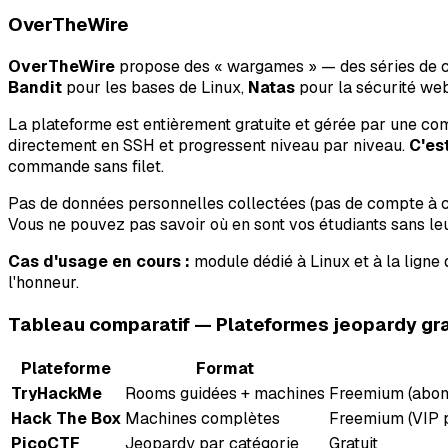
OverTheWire
OverTheWire
propose des « wargames » — des séries de ch
Bandit
pour les bases de Linux,
Natas
pour la sécurité we
La plateforme est entièrement gratuite et gérée par une com
directement en SSH et progressent niveau par niveau.
C'es
commande sans filet.
Pas de données personnelles collectées (pas de compte à cré
Vous ne pouvez pas savoir où en sont vos étudiants sans l
Cas d'usage en cours :
module dédié à Linux et à la ligne 
l'honneur.
Tableau comparatif — Plateformes jeopardy gra
Plateforme
Format
TryHackMe
Rooms guidées + machines
Freemium (abon
Hack The Box
Machines complètes
Freemium (VIP p
PicoCTF
Jeopardy par catégorie
Gratuit