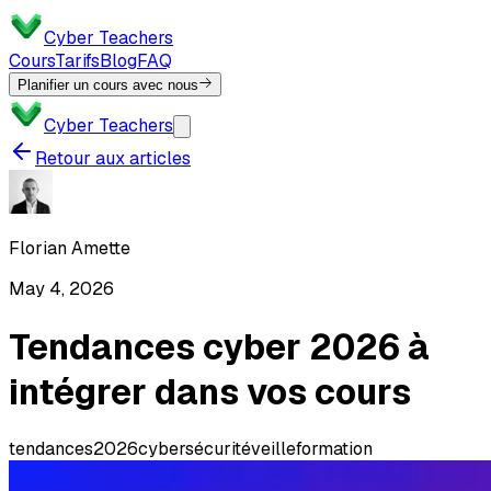
Cyber Teachers
Cours
Tarifs
Blog
FAQ
Planifier un cours avec nous
Cyber Teachers
Retour aux articles
Florian Amette
May 4, 2026
Tendances cyber 2026 à
intégrer dans vos cours
tendances
2026
cybersécurité
veille
formation