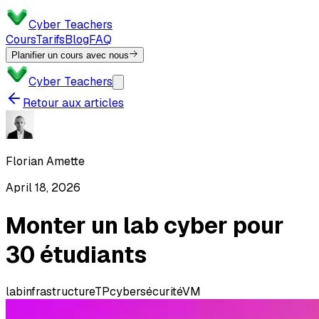
Cyber Teachers
Cours
Tarifs
Blog
FAQ
Planifier un cours avec nous
Cyber Teachers
Retour aux articles
Florian Amette
April 18, 2026
Monter un lab cyber pour
30 étudiants
lab
infrastructure
TP
cybersécurité
VM