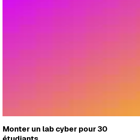
Monter un lab cyber pour 30
étudiants