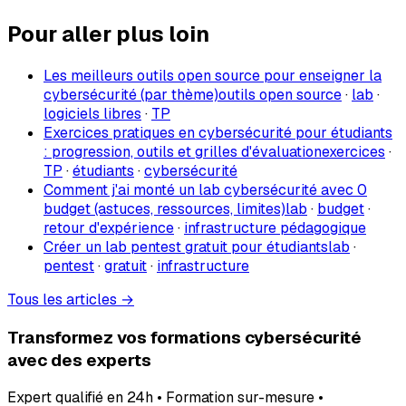
Pour aller plus loin
Les meilleurs outils open source pour enseigner la
cybersécurité (par thème)
outils open source
·
lab
·
logiciels libres
·
TP
Exercices pratiques en cybersécurité pour étudiants
: progression, outils et grilles d'évaluation
exercices
·
TP
·
étudiants
·
cybersécurité
Comment j'ai monté un lab cybersécurité avec 0
budget (astuces, ressources, limites)
lab
·
budget
·
retour d'expérience
·
infrastructure pédagogique
Créer un lab pentest gratuit pour étudiants
lab
·
pentest
·
gratuit
·
infrastructure
Tous les articles →
Transformez vos formations cybersécurité
avec des experts
Expert qualifié en 24h • Formation sur-mesure •