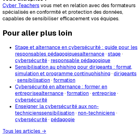
Cyber Teachers
vous met en relation avec des formateurs
spécialisés en conformité et protection des données,
capables de sensibiliser efficacement vos équipes.
Pour aller plus loin
Stage et alternance en cybersécurité : guide pour les
responsables pédagogiques
alternance
·
stage
·
cybersécurité
·
responsable pédagogique
Sensibilisation au phishing pour dirigeants : format,
simulation et programme continu
phishing
·
dirigeants
·
sensibilisation
·
formation
Cybersécurité en alternance : former en
entreprise
alternance
·
formation
·
entreprise
·
cybersécurité
Enseigner la cybersécurité aux non-
techniciens
sensibilisation
·
non-techniciens
·
cybersécurité
·
pédagogie
Tous les articles →