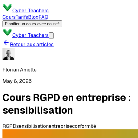
Cyber Teachers
Cours
Tarifs
Blog
FAQ
Planifier un cours avec nous
Cyber Teachers
Retour aux articles
Florian Amette
May 8, 2026
Cours RGPD en entreprise :
sensibilisation
RGPD
sensibilisation
entreprise
conformité