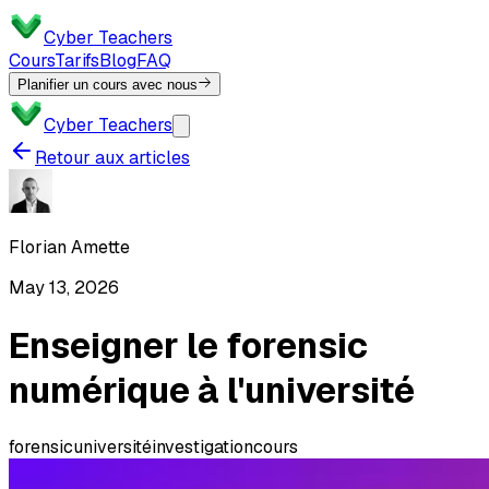
Cyber Teachers
Cours
Tarifs
Blog
FAQ
Planifier un cours avec nous
Cyber Teachers
Retour aux articles
Florian Amette
May 13, 2026
Enseigner le forensic
numérique à l'université
forensic
université
investigation
cours