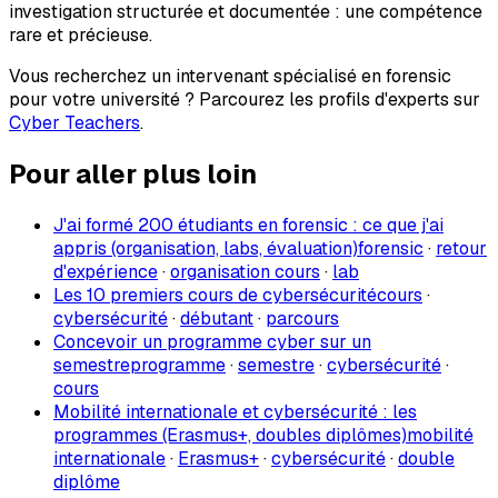
investigation structurée et documentée : une compétence
rare et précieuse.
Vous recherchez un intervenant spécialisé en forensic
pour votre université ? Parcourez les profils d'experts sur
Cyber Teachers
.
Pour aller plus loin
J'ai formé 200 étudiants en forensic : ce que j'ai
appris (organisation, labs, évaluation)
forensic
·
retour
d'expérience
·
organisation cours
·
lab
Les 10 premiers cours de cybersécurité
cours
·
cybersécurité
·
débutant
·
parcours
Concevoir un programme cyber sur un
semestre
programme
·
semestre
·
cybersécurité
·
cours
Mobilité internationale et cybersécurité : les
programmes (Erasmus+, doubles diplômes)
mobilité
internationale
·
Erasmus+
·
cybersécurité
·
double
diplôme